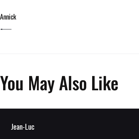
PREV POST
Annick
You May Also Like
Jean-Luc