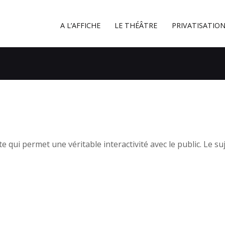
A L’AFFICHE
A L’AFFICHE
LE THÉÂTRE
PRIVATISATIO
LE THÉÂTRE
PRIVATISATION
A PROXIMITÉ
CONTACT
te qui permet une véritable interactivité avec le public. Le s