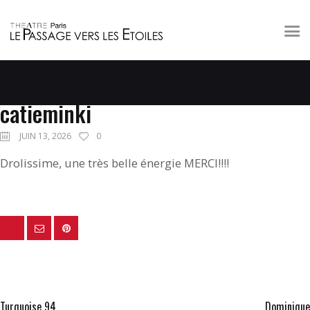
A L’AFFICHE
LE THÉÂTRE
catieminki
PRIVATISATION
JUIN 13, 2026
0
A PROXIMITÉ
Drolissime, une très belle énergie MERCI!!!!
CONTACT
PREV POST
NEXT POST
Turquoise 94
Dominique